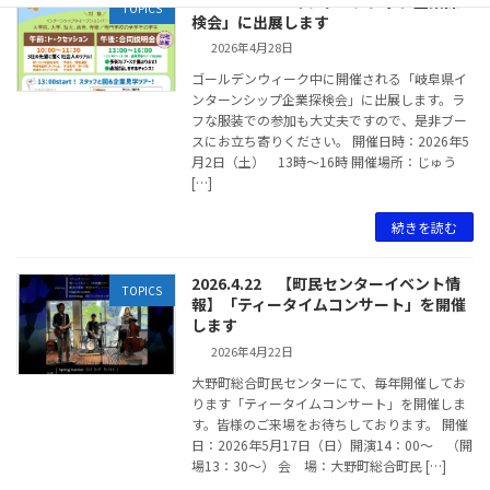
2026.4.28 「インターンシップ企業探
TOPICS
検会」に出展します
2026年4月28日
ゴールデンウィーク中に開催される「岐阜県イ
ンターンシップ企業探検会」に出展します。ラ
フな服装での参加も大丈夫ですので、是非ブー
スにお立ち寄りください。 開催日時：2026年5
月2日（土） 13時～16時 開催場所：じゅう
[…]
続きを読む
2026.4.22 【町民センターイベント情
TOPICS
報】「ティータイムコンサート」を開催
します
2026年4月22日
大野町総合町民センターにて、毎年開催してお
ります「ティータイムコンサート」を開催しま
す。皆様のご来場をお待ちしております。 開催
日：2026年5月17日（日）開演14：00～ （開
場13：30～） 会 場：大野町総合町民 […]