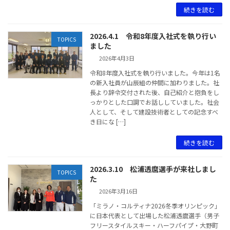
続きを読む
2026.4.1 令和8年度入社式を執り行い
TOPICS
ました
2026年4月3日
令和8年度入社式を執り行いました。今年は1名
の新入社員が山辰組の仲間に加わりました。社
長より辞令交付された後、自己紹介と抱負をし
っかりとした口調でお話ししていました。社会
人として、そして建設技術者としての記念すべ
き日にな […]
続きを読む
2026.3.10 松浦透麿選手が来社しまし
TOPICS
た
2026年3月16日
「ミラノ・コルティナ2026冬季オリンピック」
に日本代表として出場した松浦透麿選手（男子
フリースタイルスキー・ハーフパイプ・大野町