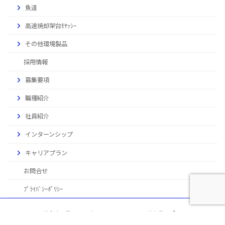
魚道
高速焼却架台ﾓﾔｯｼｰ
その他環境製品
採用情報
募集要項
職種紹介
社員紹介
インターンシップ
キャリアプラン
お問合せ
ﾌﾟﾗｲﾊﾞｼｰﾎﾟﾘｼｰ
Copyright © 総合建設業とハイブリッド・サイフォン、焼却装置「モヤッシー」、
棚田式魚道など環境製品の開発・販売 株式会社 山辰組 All Rights Reserved.